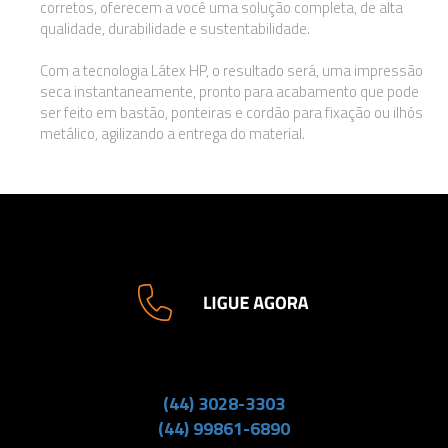
corretos, oferecem a você uma solução completa, de alta
qualidade, durabilidade e sustentabilidade.
Com a tecnologia Látex HP, o resultado será, uma impressão
seca instantaneamente, pronto para acabamento que pode
ser feito em bastão, ponteiras e cordão para fixação ou ilhós
metálico, agilizando a entrega do material.
(44) 3028-3303
(44) 99861-6890